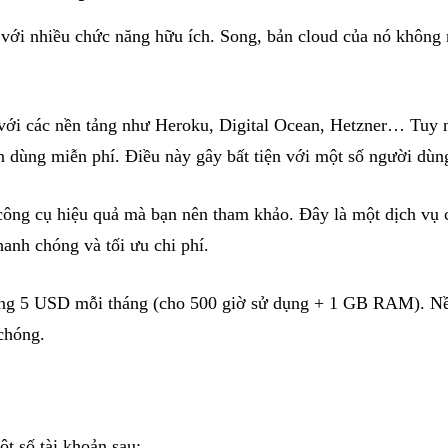
ới nhiều chức năng hữu ích. Song, bản cloud của nó không mi
.
 với các nền tảng như Heroku, Digital Ocean, Hetzner… Tuy n
ốn dùng miễn phí. Điều này gây bất tiện với một số người dùn
 công cụ hiệu quả mà bạn nên tham khảo. Đây là một dịch vụ 
hanh chóng và tối ưu chi phí.
ơng 5 USD mỗi tháng (cho 500 giờ sử dụng + 1 GB RAM). Nền 
chóng.
t số tài khoản sau: