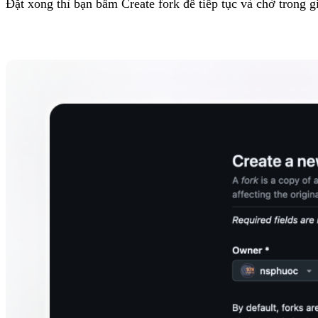
Đặt xong thì bạn bấm Create fork để tiếp tục và chờ trong gi