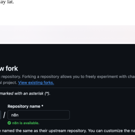
ây lát.