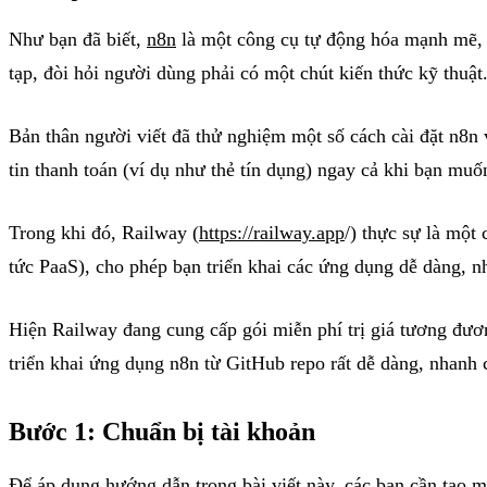
Như bạn đã biết,
n8n
là một công cụ tự động hóa mạnh mẽ, v
tạp, đòi hỏi người dùng phải có một chút kiến thức kỹ thuật
Bản thân người viết đã thử nghiệm một số cách cài đặt n8n
tin thanh toán (ví dụ như thẻ tín dụng) ngay cả khi bạn mu
Trong khi đó, Railway (
https://railway.app
/) thực sự là một
tức PaaS), cho phép bạn triển khai các ứng dụng dễ dàng, n
Hiện Railway đang cung cấp gói miễn phí trị giá tương đư
triển khai ứng dụng n8n từ GitHub repo rất dễ dàng, nhanh 
Bước 1: Chuẩn bị tài khoản
Để áp dụng hướng dẫn trong bài viết này, các bạn cần tạo mộ