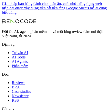
Giải pháp bán hàng dành cho quán ăn, cafe nhỏ - ứng dụng web
hiện đại được xây dựng trên cái nền tảng Google Sheets mà ai cũng
biết dùng.
Đối tác AI, agent, phần mềm — và một blog review dám nói thật.
Việt Nam, từ 2024.
Dịch vụ
Tư vấn AI
AI Tools
AI Agents
Phần mềm
Đọc
Reviews
Blog
Case studies
Newsletter
RSS
Công ty