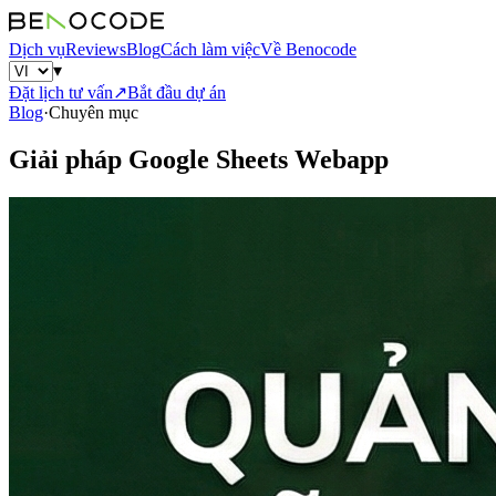
Dịch vụ
Reviews
Blog
Cách làm việc
Về Benocode
▾
Đặt lịch tư vấn
↗
Bắt đầu dự án
Blog
·
Chuyên mục
Giải pháp Google Sheets Webapp