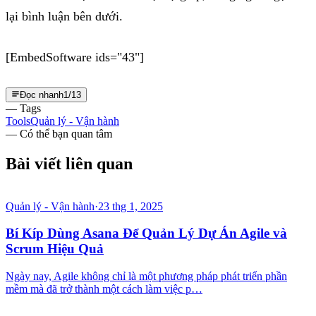
lại bình luận bên dưới.
[EmbedSoftware ids="43"]
Đọc nhanh
1
/
13
— Tags
Tools
Quản lý - Vận hành
— Có thể bạn quan tâm
Bài viết liên quan
Quản lý - Vận hành
·
23 thg 1, 2025
Bí Kíp Dùng Asana Để Quản Lý Dự Án Agile và
Scrum Hiệu Quả
Ngày nay, Agile không chỉ là một phương pháp phát triển phần
mềm mà đã trở thành một cách làm việc p…