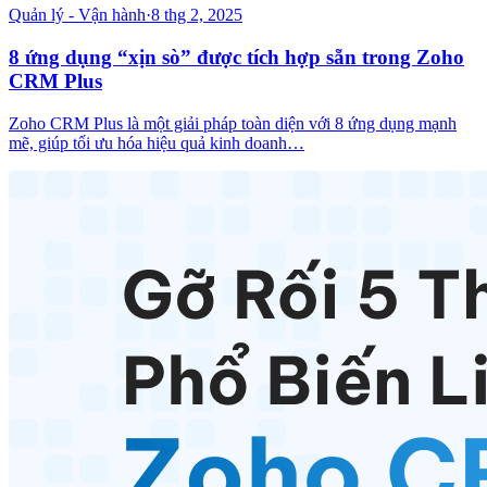
Quản lý - Vận hành
·
8 thg 2, 2025
8 ứng dụng “xịn sò” được tích hợp sẵn trong Zoho
CRM Plus
Zoho CRM Plus là một giải pháp toàn diện với 8 ứng dụng mạnh
mẽ, giúp tối ưu hóa hiệu quả kinh doanh…