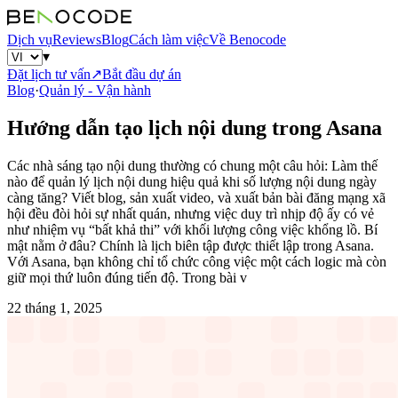
Dịch vụ
Reviews
Blog
Cách làm việc
Về Benocode
▾
Đặt lịch tư vấn
↗
Bắt đầu dự án
Blog
·
Quản lý - Vận hành
Hướng dẫn tạo lịch nội dung trong Asana
Các nhà sáng tạo nội dung thường có chung một câu hỏi: Làm thế
nào để quản lý lịch nội dung hiệu quả khi số lượng nội dung ngày
càng tăng? Viết blog, sản xuất video, và xuất bản bài đăng mạng xã
hội đều đòi hỏi sự nhất quán, nhưng việc duy trì nhịp độ ấy có vẻ
như nhiệm vụ “bất khả thi” với khối lượng công việc khổng lồ. Bí
mật nằm ở đâu? Chính là lịch biên tập được thiết lập trong Asana.
Với Asana, bạn không chỉ tổ chức công việc một cách logic mà còn
giữ mọi thứ luôn đúng tiến độ. Trong bài v
22 tháng 1, 2025