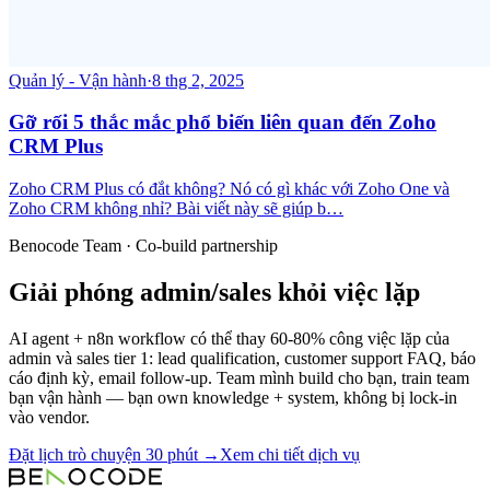
Quản lý - Vận hành
·
8 thg 2, 2025
Gỡ rối 5 thắc mắc phổ biến liên quan đến Zoho
CRM Plus
Zoho CRM Plus có đắt không? Nó có gì khác với Zoho One và
Zoho CRM không nhỉ? Bài viết này sẽ giúp b…
Benocode Team · Co-build partnership
Giải phóng admin/sales khỏi việc lặp
AI agent + n8n workflow có thể thay 60-80% công việc lặp của
admin và sales tier 1: lead qualification, customer support FAQ, báo
cáo định kỳ, email follow-up. Team mình build cho bạn, train team
bạn vận hành — bạn own knowledge + system, không bị lock-in
vào vendor.
Đặt lịch trò chuyện 30 phút →
Xem chi tiết dịch vụ