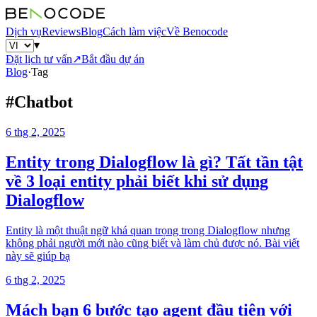
Dịch vụ
Reviews
Blog
Cách làm việc
Về Benocode
▾
Đặt lịch tư vấn
↗
Bắt đầu dự án
Blog
·
Tag
#
Chatbot
6 thg 2, 2025
Entity trong Dialogflow là gì? Tất tần tật
về 3 loại entity phải biết khi sử dụng
Dialogflow
Entity là một thuật ngữ khá quan trọng trong Dialogflow nhưng
không phải người mới nào cũng biết và làm chủ được nó. Bài viết
này sẽ giúp bạ
6 thg 2, 2025
Mách bạn 6 bước tạo agent đầu tiên với