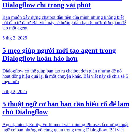
Dialogflow chỉ trong vài phút
Bạn muốn xây dựng chatbot đầu tiên của mình nhưng không biết
bắt đầu từ đâu? Bài viết này sẽ hướng dẫn bạn 6 bước đơn giản để
tạo một agent
5 thg 2, 2025
5 mẹo giúp người mới tạo agent trong
Dialogflow hoàn hảo hơn
Dialogflow có thể giúp bạn tạo ra chatbot đơn giản nhưng để nó
hoạt động hiệu quả lại là một chuyện khác. Bài viết này sẽ chia sẻ 5
mẹo hữu
5 thg 2, 2025
5 thuật ngữ cơ bản bạn cần hiểu rõ để làm
chủ Dialogflow
Agent, Intent, Entity, Fulfillment và Training Phrases là những thuật
ngữ cơ bản nhưng vô cùng quan trọng trong Dialogflow. Bài viết