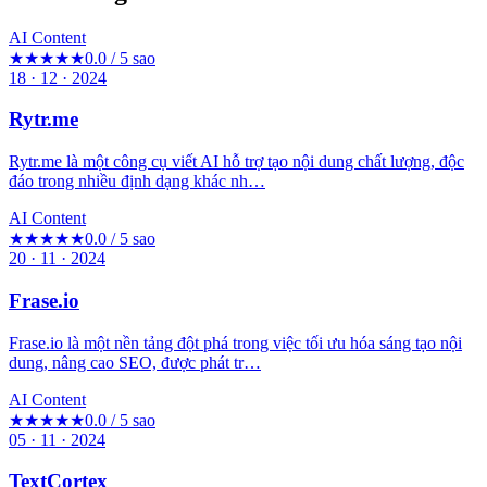
AI Content
★★★★★
0.0 / 5 sao
18 · 12 · 2024
Rytr.me
Rytr.me là một công cụ viết AI hỗ trợ tạo nội dung chất lượng, độc
đáo trong nhiều định dạng khác nh…
AI Content
★★★★★
0.0 / 5 sao
20 · 11 · 2024
Frase.io
Frase.io là một nền tảng đột phá trong việc tối ưu hóa sáng tạo nội
dung, nâng cao SEO, được phát tr…
AI Content
★★★★★
0.0 / 5 sao
05 · 11 · 2024
TextCortex