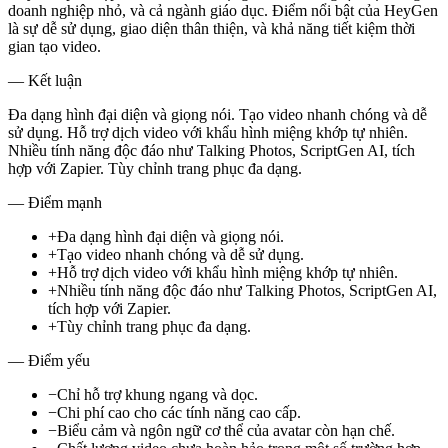
doanh nghiệp nhỏ, và cả ngành giáo dục. Điểm nổi bật của HeyGen
là sự dễ sử dụng, giao diện thân thiện, và khả năng tiết kiệm thời
gian tạo video.
— Kết luận
Đa dạng hình đại diện và giọng nói. Tạo video nhanh chóng và dễ
sử dụng. Hỗ trợ dịch video với khẩu hình miệng khớp tự nhiên.
Nhiều tính năng độc đáo như Talking Photos, ScriptGen AI, tích
hợp với Zapier. Tùy chỉnh trang phục đa dạng.
— Điểm mạnh
+
Đa dạng hình đại diện và giọng nói.
+
Tạo video nhanh chóng và dễ sử dụng.
+
Hỗ trợ dịch video với khẩu hình miệng khớp tự nhiên.
+
Nhiều tính năng độc đáo như Talking Photos, ScriptGen AI,
tích hợp với Zapier.
+
Tùy chỉnh trang phục đa dạng.
— Điểm yếu
−
Chỉ hỗ trợ khung ngang và dọc.
−
Chi phí cao cho các tính năng cao cấp.
−
Biểu cảm và ngôn ngữ cơ thể của avatar còn hạn chế.