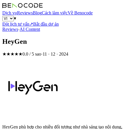
Dịch vụ
Reviews
Blog
Cách làm việc
Về Benocode
▾
Đặt lịch tư vấn
↗
Bắt đầu dự án
Reviews
·
AI Content
HeyGen
★★★★★
0.0 / 5 sao
·
11 · 12 · 2024
HeyGen phù hợp cho nhiều đối tượng như nhà sáng tạo nội dung,