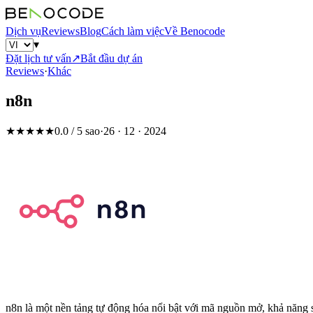
Dịch vụ
Reviews
Blog
Cách làm việc
Về Benocode
▾
Đặt lịch tư vấn
↗
Bắt đầu dự án
Reviews
·
Khác
n8n
★★★★★
0.0 / 5 sao
·
26 · 12 · 2024
n8n là một nền tảng tự động hóa nổi bật với mã nguồn mở, khả năng 