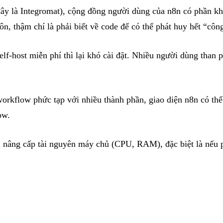
đây là Integromat), cộng đồng người dùng của n8n có phần k
n, thậm chí là phải biết về code để có thể phát huy hết “côn
lf-host miễn phí thì lại khó cài đặt. Nhiều người dùng than 
workflow phức tạp với nhiều thành phần, giao diện n8n có th
ow.
hải nâng cấp tài nguyên máy chủ (CPU, RAM), đặc biệt là nếu 