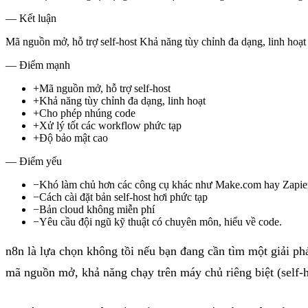
— Kết luận
Mã nguồn mở, hỗ trợ self-host Khả năng tùy chỉnh đa dạng, linh ho
— Điểm mạnh
+
Mã nguồn mở, hỗ trợ self-host
+
Khả năng tùy chỉnh đa dạng, linh hoạt
+
Cho phép nhúng code
+
Xử lý tốt các workflow phức tạp
+
Độ bảo mật cao
— Điểm yếu
−
Khó làm chủ hơn các công cụ khác như Make.com hay Zapie
−
Cách cài đặt bản self-host hơi phức tạp
−
Bản cloud không miễn phí
−
Yêu cầu đội ngũ kỹ thuật có chuyên môn, hiểu về code.
n8n là lựa chọn không tồi nếu bạn đang cần tìm một giải p
mã nguồn mở, khả năng chạy trên máy chủ riêng biệt (self-h