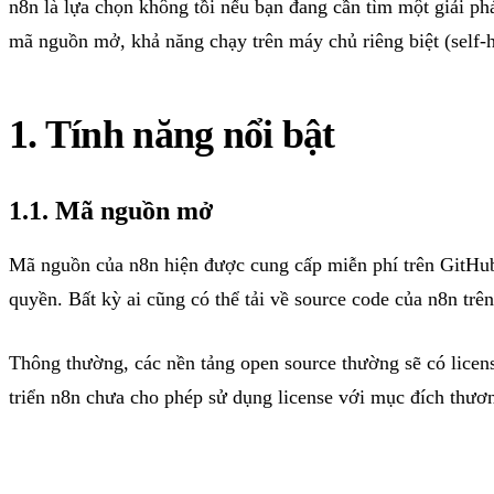
n8n là lựa chọn không tồi nếu bạn đang cần tìm một giải p
mã nguồn mở, khả năng chạy trên máy chủ riêng biệt (self-h
1. Tính năng nổi bật
1.1. Mã nguồn mở
Mã nguồn của n8n hiện được cung cấp miễn phí trên GitHub.
quyền. Bất kỳ ai cũng có thể tải về source code của n8n trê
Thông thường, các nền tảng open source thường sẽ có license
triển n8n chưa cho phép sử dụng license với mục đích thươn