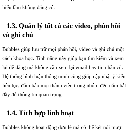
hiểu
lầm
không
đáng
có
.
1.3.
Quản
lý
tất
cả
các
video,
phản
hồi
và
ghi
chú
Bubbles
giúp
lưu
trữ
mọi
phản
hồi
, video
và
ghi
chú
một
cách
khoa
học
.
Tính
năng
này
giúp
bạn
tìm
kiếm
và
xem
lại
dễ
dàng
mà
không
cần
xem
lại
email hay tin
nhắn
cũ
.
Hệ
thống
bình
luận
thông
minh
cũng
giúp
cập
nhật
ý
kiến
liên
tục
,
đảm
bảo
mọi
thành
viên
trong
nhóm
đều
nắm
bắt
đầy
đủ
thông
tin
quan
trọng
.
1.4.
Tích
hợp
linh
hoạt
Bubbles
không
hoạt
động
đơn
lẻ
mà
có
thể
kết
nối
mượt