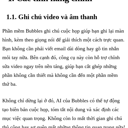
1.1. Ghi
chú
video
và
âm
thanh
Phần
mềm
Bubbles
ghi
chú
cuộc
họp
giúp
bạn
ghi
lại
màn
hình
,
kèm
theo
giọng
nói
để
giải
thích
một
cách
trực
quan
.
Bạn
không
cần
phải
viết
email
dài
dòng
hay
gõ
tin
nhắn
mỏi
tay
nữa
.
Bên
cạnh
đó
,
công
cụ
này
còn
hỗ
trợ
chỉnh
sửa
video
ngay
trên
nền
tảng
,
giúp
bạn
cắt
ghép
những
phần
không
cần
thiết
mà
không
cần
đến
một
phần
mềm
thứ
ba
.
Không
chỉ
dừng
lại
ở
đó
, AI
của
Bubbles
có
thể
tự
động
tạo
biên
bản
cuộc
họp
,
tóm
tắt
nội
dung
và
xác
định
các
mục
việc
quan
trọng
.
Không
còn
lo
mất
thời
gian
ghi
chú
thủ
công
hay
sợ
quên
mất
những
thông
tin
quan
trọng
nữa
!