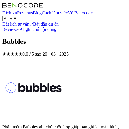
Dịch vụ
Reviews
Blog
Cách làm việc
Về Benocode
▾
Đặt lịch tư vấn
↗
Bắt đầu dự án
Reviews
·
AI ghi chú nội dung
Bubbles
★★★★★
0.0 / 5 sao
·
20 · 03 · 2025
Phần mềm Bubbles ghi chú cuộc họp giúp bạn ghi lại màn hình,