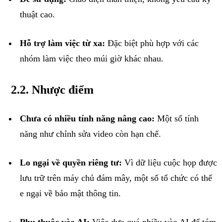
thuật
cao
.
Hỗ
trợ
làm
việc
từ
xa
:
Đặc
biệt
phù
hợp
với
các
nhóm
làm
việc
theo
múi
giờ
khác
nhau
.
2.2.
Nhược
điểm
Chưa
có
nhiều
tính
năng
nâng
cao
:
Một
số
tính
năng
như
chỉnh
sửa
video
còn
hạn
chế
.
Lo
ngại
về
quyền
riêng
tư
:
Vì
dữ
liệu
cuộc
họp
được
lưu
trữ
trên
máy
chủ
đám
mây
,
một
số
tổ
chức
có
thể
e
ngại
về
bảo
mật
thông
tin.
P
hụ
thuộc
vào
AI
:
Việc
dựa
quá
nhiều
vào
AI
để
tóm