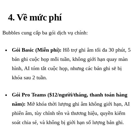
4
.
Về
mức
phí
Bubbles
cung
cấp
ba
gói
dịch
vụ
chính
:
Gói
Basic (
Miễn
phí
):
Hỗ
trợ
ghi
âm
tối
đa
30
phút
, 5
bản
ghi
cuộc
họp
mỗi
tuần
,
không
giới
hạn
quay
màn
hình
, AI
tóm
tắt
cuộc
họp
,
nhưng
các
bản
ghi
sẽ
bị
khóa
sau
2
tuần
.
Gói
Pro Teams ($12/
người
/
tháng
,
thanh
toán
hàng
năm
):
Mở
khóa
thời
lượng
ghi
âm
không
giới
hạn
, AI
phiên
âm
,
tùy
chỉnh
tên
và
thương
hiệu
,
quyền
kiểm
soát
chia
sẻ
,
và
không
bị
giới
hạn
số
lượng
bản
ghi
.