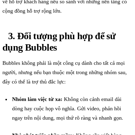
về
hỗ
trợ
khách
hàng
nếu
so
sánh
với
những
nền
tảng
có
cộng
đồng
hỗ
trợ
rộng
lớn
.
3.
Đối
tượng
phù
hợp
để
sử
dụng
Bubbles
Bubbles
không
phải
là
một
công
cụ
dành
cho
tất
cả
mọi
người
,
nhưng
nếu
bạn
thuộc
một
trong
những
nhóm
sau
,
đây
có
thể
là
trợ
thủ
đắc
lực
:
Nhóm
làm
việc
từ
xa
:
Không
còn
cảnh
email
dài
dòng
hay
cuộc
họp
vô
nghĩa
.
Gửi
video,
phản
hồi
ngay
trên
nội
dung,
mọi
thứ
rõ
ràng
và
nhanh
gọn
.