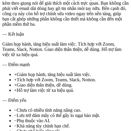
kèm theo giọng nói để giải thích một cách trực quan. Bạn không cần
phải viết email dài dòng hay gõ tin nhắn mỏi tay nữa. Bên cạnh đó,
công cụ này còn hỗ trợ chỉnh sửa video ngay trên nền tảng, giúp
bạn cắt ghép những phần không cần thiết mà không cần đến một
phần mềm thứ ba.
— Kết luận
Giảm họp hành, tăng hiệu suất làm việc. Tích hợp với Zoom,
Teams, Slack, Notion. Giao diện thân thiện, dễ dùng. Hỗ trợ làm
việc từ xa hiệu quả.
— Điểm mạnh
+
Giảm họp hành, tăng hiệu suất làm việc.
+
Tích hợp với Zoom, Teams, Slack, Notion.
+
Giao diện thân thiện, dễ dùng.
+
Hỗ trợ làm việc từ xa hiệu quả.
— Điểm yếu
−
Chưa có nhiều tính năng nâng cao.
−
Lưu trữ đám mây có thể gây lo ngại bảo mật.
−
Phụ thuộc vào AI.
−
Khả năng tùy chỉnh hạn chế.