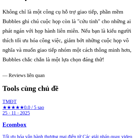
K
hông
chỉ
là
một
công
cụ
hỗ
trợ
giao
tiếp
,
phần
mềm
Bubbles
ghi
chú
cuộc
họp
còn
là
"
cứu
tinh
"
cho
những
ai
phát
ngán
với
họp
hành
liên
miên
.
Nếu
bạn
là
kiểu
người
thích
tối
ưu
hóa
công
việc
,
giảm
bớt
những
cuộc
họp
vô
nghĩa
và
muốn
giao
tiếp
nhóm
một
cách
thông
minh
hơn
,
Bubbles
chắc
chắn
là
một
lựa
chọn
đáng
thử
!
— Reviews liên quan
Tools cùng chủ đề
TMĐT
★★★★★
0.0 / 5 sao
25 · 11 · 2025
Ecombox
Tối ưu hóa vận hành thương mại điện tử Các giải pháp quay video