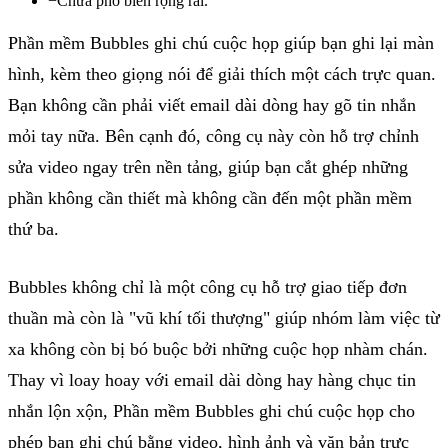
−
Chưa phổ biến rộng rãi.
Phần mềm Bubbles ghi chú cuộc họp giúp bạn ghi lại màn
hình, kèm theo giọng nói để giải thích một cách trực quan.
Bạn không cần phải viết email dài dòng hay gõ tin nhắn
mỏi tay nữa. Bên cạnh đó, công cụ này còn hỗ trợ chỉnh
sửa video ngay trên nền tảng, giúp bạn cắt ghép những
phần không cần thiết mà không cần đến một phần mềm
thứ ba.
Bubbles
không
chỉ
là
một
công
cụ
hỗ
trợ
giao
tiếp
đơn
thuần
mà
còn
là
"
vũ
khí
tối
thượng
"
giúp
nhóm
làm
việc
từ
xa
không
còn
bị
bó
buộc
bởi
những
cuộc
họp
nhàm
chán
.
Thay
vì
loay
hoay
với
email
dài
dòng
hay
hàng
chục
tin
nhắn
lộn
xộn
,
Phần
mềm
Bubbles
ghi
chú
cuộc
họp
cho
phép
bạn
ghi
chú
bằng
video,
hình
ảnh
và
văn
bản
trực