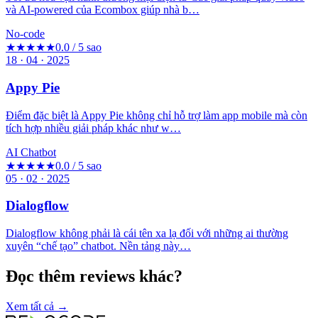
và AI-powered của Ecombox giúp nhà b…
No-code
★★★★★
0.0 / 5 sao
18 · 04 · 2025
Appy Pie
Điểm đặc biệt là Appy Pie không chỉ hỗ trợ làm app mobile mà còn
tích hợp nhiều giải pháp khác như w…
AI Chatbot
★★★★★
0.0 / 5 sao
05 · 02 · 2025
Dialogflow
Dialogflow không phải là cái tên xa lạ đối với những ai thường
xuyên “chế tạo” chatbot. Nền tảng này…
Đọc thêm reviews khác?
Xem tất cả →