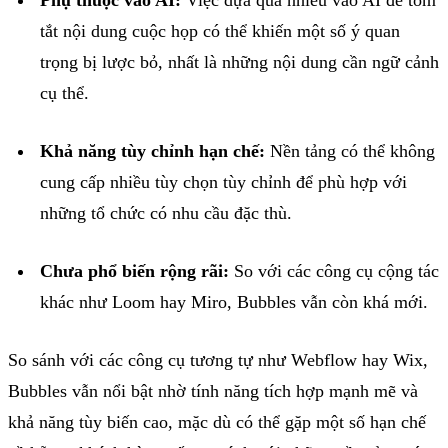
tắt
nội
dung
cuộc
họp
có
thể
khiến
một
số
ý
quan
trọng
bị
lược
bỏ
,
nhất
là
những
nội
dung
cần
ngữ
cảnh
cụ
thể
.
Khả
năng
tùy
chỉnh
hạn
chế
:
Nền
tảng
có
thể
không
cung
cấp
nhiều
tùy
chọn
tùy
chỉnh
để
phù
hợp
với
những
tổ
chức
có
nhu
cầu
đặc
thù
.
Chưa
phổ
biến
rộng
rãi
:
So
với
các
công
cụ
cộng
tác
khác
như
Loom hay Miro, Bubbles
vẫn
còn
khá
mới
.
So
sánh
với
các
công
cụ
tương
tự
như
Webflow hay Wix,
Bubbles
vẫn
nổi
bật
nhờ
tính
năng
tích
hợp
mạnh
mẽ
và
khả
năng
tùy
biến
cao
,
mặc
dù
có
thể
gặp
một
số
hạn
chế