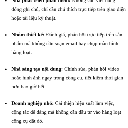
Nhà
phát
triển
phần
mềm
:
Không
cần
viết
hàng
đống
ghi
chú
,
chỉ
cần
chú
thích
trực
tiếp
trên
giao
diện
hoặc
tài
liệu
kỹ
thuật
.
Nhóm
thiết
kế
:
Đánh
giá
,
phản
hồi
trực
tiếp
trên
sản
phẩm
mà
không
cần
soạn
email hay
chụp
màn
hình
hàng
loạt
.
Nhà
sáng
tạo
nội
dung
:
Chỉnh
sửa
,
phản
hồi
video
hoặc
hình
ảnh
ngay
trong
công
cụ
,
tiết
kiệm
thời
gian
hơn
bao
giờ
hết
.
Doanh
nghiệp
nhỏ
:
Cải
thiện
hiệu
suất
làm
việc
,
cộng
tác
dễ
dàng
mà
không
cần
đầu
tư
vào
hàng
loạt
công
cụ
đắt
đỏ
.