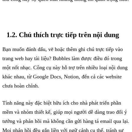
1.2.
Chú
thích
trực
tiếp
trên
nội
dung
Bạn
muốn
đánh
dấu
,
vẽ
hoặc
thêm
ghi
chú
trực
tiếp
vào
trang
web hay
tài
liệu
? Bubbles
làm
được
điều
đó
trong
một
nốt
nhạc
. Công
cụ
này
hỗ
trợ
trên
nhiều
loại
nội
dung
khác
nhau
,
từ
Google Docs, Notion,
đến
cả
các
website
chưa
hoàn
chỉnh
.
Tính
năng
này
đặc
biệt
hữu
ích
cho
nhà
phát
triển
phần
mềm
và
nhóm
thiết
kế
,
giúp
mọi
người
dễ
dàng
trao
đổi
ý
tưởng
và
phản
hồi
mà
không
cần
gửi
hàng
tá
email qua
lại
.
Mọi
phản
hồi
đều
gắn
liền
với
ngữ
cảnh
cụ
thể
,
tránh
sự