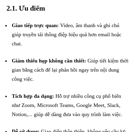
2
.1.
Ưu
điểm
Giao
tiếp
trực
quan
:
Video,
âm
thanh
và
ghi
chú
giúp
truyền
tải
thông
điệp
hiệu
quả
hơn
email
hoặc
chat.
Giảm
thiểu
họp
không
cần
thiết
:
Giúp
tiết
kiệm
thời
gian
bằng
cách
để
lại
phản
hồi
ngay
trên
nội
dung
công
việc
.
Tích
hợp
đa
dạng
:
Hỗ
trợ
nhiều
công
cụ
phổ
biến
như
Zoom, Microsoft Teams, Google Meet, Slack,
Notion,...
giúp
dễ
dàng
đưa
vào
quy
trình
làm
việc
.
Dễ
sử
dụng
:
Giao
diện
thân
thiện
,
không
yêu
cầu
kỹ