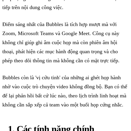
tiếp
trên
nội
dung
công
việc
.
Điểm
sáng
nhất
của
Bubbles
là
tích
hợp
mượt
mà
với
Zoom, Microsoft Teams
và
Google Meet
. Công
cụ
này
không
chỉ
giúp
ghi
âm
cuộc
họp
mà
còn
phiên
âm
hội
thoại
,
phát
hiện
các
mục
hành
động
quan
trọng
và
cho
phép
theo
dõi
thông
tin
mà
không
cần
có
mặt
trực
tiếp
.
Bubbles
còn
là
'
vị
cứu
tinh
'
của
những
ai
ghét
họp
hành
nhờ
vào
cuộc
trò
chuyện
video
không
đồng
bộ
.
Bạn
có
thể
để
lại
phản
hồi
bất
cứ
lúc
nào
,
theo
lịch
trình
linh
hoạt
mà
không
cần
sắp
xếp
cả
team
vào
một
buổi
họp
cứng
nhắc
.
1. Các
tính
năng
chính