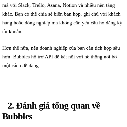
mà
với
Slack, Trello, Asana, Notion
và
nhiều
nền
tảng
khác
.
Bạn
có
thể
chia
sẻ
biên
bản
họp
,
ghi
chú
với
khách
hàng
hoặc
đồng
nghiệp
mà
không
cần
yêu
cầu
họ
đăng
ký
tài
khoản
.
Hơn
thế
nữa
,
nếu
doanh
nghiệp
của
bạn
cần
tích
hợp
sâu
hơn
,
Bubbles
hỗ
trợ
API
để
kết
nối
với
hệ
thống
nội
bộ
một
cách
dễ
dàng
.
2.
Đánh
giá
tổng
quan
về
Bubbles