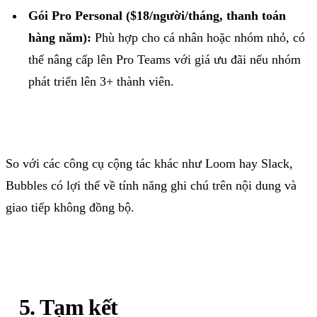
Gói
Pro Personal ($18/
người
/
tháng
,
thanh
toán
hàng
năm
):
Phù
hợp
cho
cá
nhân
hoặc
nhóm
nhỏ
,
có
thể
nâng
cấp
lên
Pro Teams
với
giá
ưu
đãi
nếu
nhóm
phát
triển
lên
3+
thành
viên
.
So
với
các
công
cụ
cộng
tác
khác
như
Loom hay Slack,
Bubbles
có
lợi
thế
về
tính
năng
ghi
chú
trên
nội
dung
và
giao
tiếp
không
đồng
bộ
.
5
.
Tạm
kết