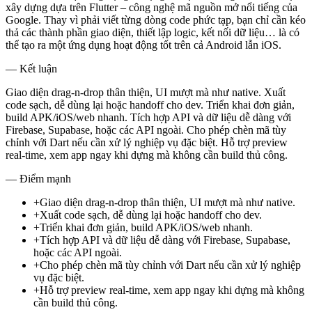
xây dựng dựa trên Flutter – công nghệ mã nguồn mở nổi tiếng của
Google. Thay vì phải viết từng dòng code phức tạp, bạn chỉ cần kéo
thả các thành phần giao diện, thiết lập logic, kết nối dữ liệu… là có
thể tạo ra một ứng dụng hoạt động tốt trên cả Android lẫn iOS.
— Kết luận
Giao diện drag-n-drop thân thiện, UI mượt mà như native. Xuất
code sạch, dễ dùng lại hoặc handoff cho dev. Triển khai đơn giản,
build APK/iOS/web nhanh. Tích hợp API và dữ liệu dễ dàng với
Firebase, Supabase, hoặc các API ngoài. Cho phép chèn mã tùy
chỉnh với Dart nếu cần xử lý nghiệp vụ đặc biệt. Hỗ trợ preview
real-time, xem app ngay khi dựng mà không cần build thủ công.
— Điểm mạnh
+
Giao diện drag-n-drop thân thiện, UI mượt mà như native.
+
Xuất code sạch, dễ dùng lại hoặc handoff cho dev.
+
Triển khai đơn giản, build APK/iOS/web nhanh.
+
Tích hợp API và dữ liệu dễ dàng với Firebase, Supabase,
hoặc các API ngoài.
+
Cho phép chèn mã tùy chỉnh với Dart nếu cần xử lý nghiệp
vụ đặc biệt.
+
Hỗ trợ preview real-time, xem app ngay khi dựng mà không
cần build thủ công.