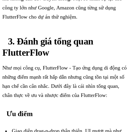
công
ty
lớn
như
Google, Amazon
cũng
từng
sử
dụng
FlutterFlow
cho
dự
án
thử
nghiệm
.
3.
Đánh
giá
tổng
quan
FlutterFlow
Như
mọi
công
cụ
,
FlutterFlow
-
Tạo
ứng
dụng
di
động
có
những
điểm
mạnh
rất
hấp
dẫn
nhưng
cũng
tồn
tại
một
số
hạn
chế
cần
cân
nhắc
.
Dưới
đây
là
cái
nhìn
tổng
quan
,
chân
thực
về
ưu
và
nhược
điểm
của
FlutterFlow
:
Ưu
điểm
Giao
diện
drag-n-drop
thân
thiện
, UI
mượt
mà
như