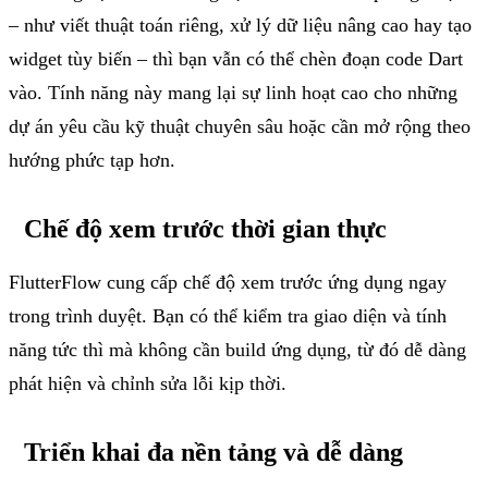
–
như
viết
thuật
toán
riêng
,
xử
lý
dữ
liệu
nâng
cao
hay
tạo
widget
tùy
biến
–
thì
bạn
vẫn
có
thể
chèn
đoạn
code Dart
vào
.
Tính
năng
này
mang
lại
sự
linh
hoạt
cao
cho
những
dự
án
yêu
cầu
kỹ
thuật
chuyên
sâu
hoặc
cần
mở
rộng
theo
hướng
phức
tạp
hơn
.
Chế
độ
xem
trước
thời
gian
thực
FlutterFlow
cung
cấp
chế
độ
xem
trước
ứng
dụng
ngay
trong
trình
duyệt
.
Bạn
có
thể
kiểm
tra
giao
diện
và
tính
năng
tức
thì
mà
không
cần
build
ứng
dụng
,
từ
đó
dễ
dàng
phát
hiện
và
chỉnh
sửa
lỗi
kịp
thời
.
Triển
khai
đa
nền
tảng
và
dễ
dàng