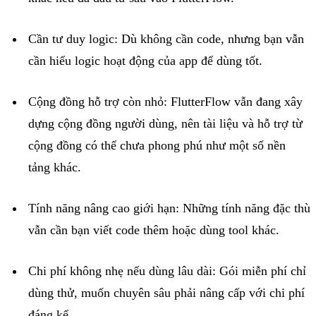
Cần
tư
duy
logic:
Dù
không
cần
code,
nhưng
bạn
vẫn
cần
hiểu
logic
hoạt
động
của
app
để
dùng
tốt
.
Cộng
đồng
hỗ
trợ
còn
nhỏ
:
FlutterFlow
vẫn
đang
xây
dựng
cộng
đồng
người
dùng
,
nên
tài
liệu
và
hỗ
trợ
từ
cộng
đồng
có
thể
chưa
phong
phú
như
một
số
nền
tảng
khác
.
Tính
năng
nâng
cao
giới
hạn
:
Những
tính
năng
đặc
thù
vẫn
cần
bạn
viết
code
thêm
hoặc
dùng
tool
khác
.
Chi
phí
không
nhẹ
nếu
dùng
lâu
dài
:
Gói
miễn
phí
chỉ
dùng
thử
,
muốn
chuyên
sâu
phải
nâng
cấp
với
chi
phí
đáng
kể
.