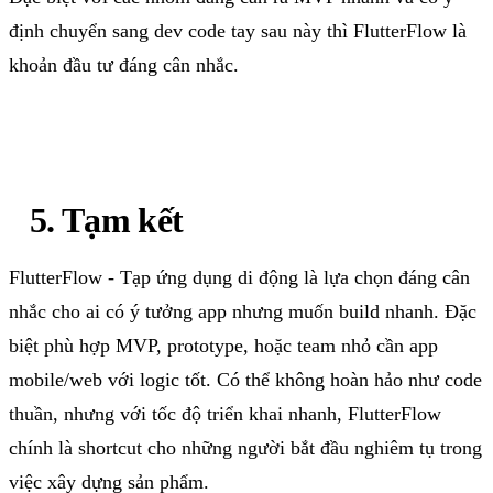
định
chuyển
sang dev code
tay
sau
này
thì
FlutterFlow
là
khoản
đầu
tư
đáng
cân
nhắc
.
5.
Tạm
kết
FlutterFlow
-
Tạp
ứng
dụng
di
động
là
lựa
chọn
đáng
cân
nhắc
cho
ai
có
ý
tưởng
app
nhưng
muốn
build
nhanh
.
Đặc
biệt
phù
hợp
MVP, prototype,
hoặc
team
nhỏ
cần
app
mobile/web
với
logic
tốt
.
Có
thể
không
hoàn
hảo
như
code
thuần
,
nhưng
với
tốc
độ
triển
khai
nhanh
,
FlutterFlow
chính
là
shortcut
cho
những
người
bắt
đầu
nghiêm
tụ
trong
việc
xây
dựng
sản
phẩm
.