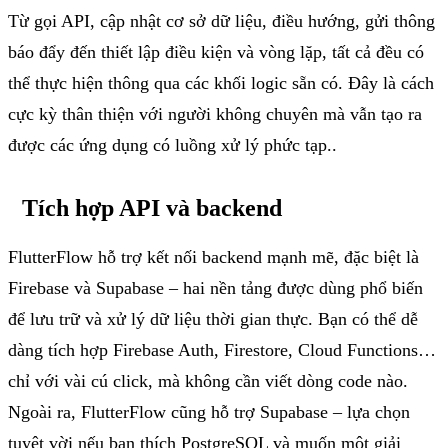
Từ
gọi
API,
cập
nhật
cơ
sở
dữ
liệu
,
điều
hướng
,
gửi
thông
báo
đẩy
đến
thiết
lập
điều
kiện
và
vòng
lặp
,
tất
cả
đều
có
thể
thực
hiện
thông
qua
các
khối
logic
sẵn
có
.
Đây
là
cách
cực
kỳ
thân
thiện
với
người
không
chuyên
mà
vẫn
tạo
ra
được
các
ứng
dụng
có
luồng
xử
lý
phức
tạp
..
Tích
hợp
API
và
backend
FlutterFlow
hỗ
trợ
kết
nối
backend
mạnh
mẽ
,
đặc
biệt
là
Firebase
và
Supabase
–
hai
nền
tảng
được
dùng
phổ
biến
để
lưu
trữ
và
xử
lý
dữ
liệu
thời
gian
thực
.
Bạn
có
thể
dễ
dàng
tích
hợp
Firebase Auth,
Firestore
, Cloud Functions…
chỉ
với
vài
cú
click,
mà
không
cần
viết
dòng
code
nào
.
Ngoài
ra
,
FlutterFlow
cũng
hỗ
trợ
Supabase
–
lựa
chọn
tuyệt
vời
nếu
bạn
thích
PostgreSQL
và
muốn
một
giải