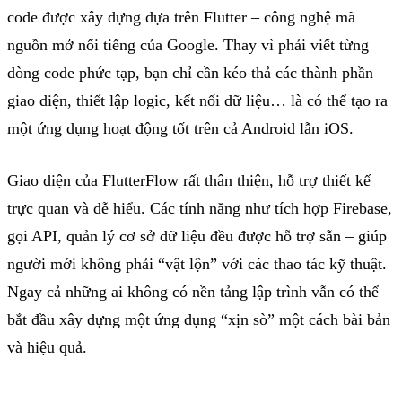
code
được
xây
dựng
dựa
trên
Flutter –
công
nghệ
mã
nguồn
mở
nổi
tiếng
của
Google. Thay
vì
phải
viết
từng
dòng
code
phức
tạp
,
bạn
chỉ
cần
kéo
thả
các
thành
phần
giao
diện
,
thiết
lập
logic,
kết
nối
dữ
liệu
…
là
có
thể
tạo
ra
một
ứng
dụng
hoạt
động
tốt
trên
cả
Android
lẫn
iOS.
Giao
diện
của
FlutterFlow
rất
thân
thiện
,
hỗ
trợ
thiết
kế
trực
quan
và
dễ
hiểu
. Các
tính
năng
như
tích
hợp
Firebase,
gọi
API,
quản
lý
cơ
sở
dữ
liệu
đều
được
hỗ
trợ
sẵn
–
giúp
người
mới
không
phải
“
vật
lộn
”
với
các
thao
tác
kỹ
thuật
.
Ngay
cả
những
ai
không
có
nền
tảng
lập
trình
vẫn
có
thể
bắt
đầu
xây
dựng
một
ứng
dụng
“
xịn
sò
”
một
cách
bài
bản
và
hiệu
quả
.