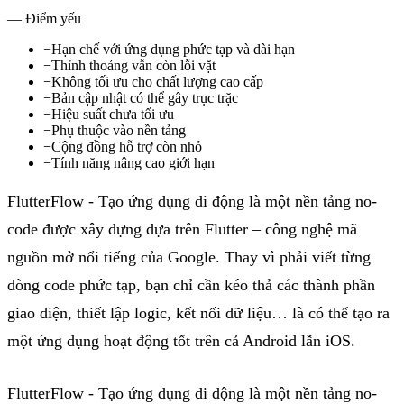
— Điểm yếu
−
Hạn chế với ứng dụng phức tạp và dài hạn
−
Thỉnh thoảng vẫn còn lỗi vặt
−
Không tối ưu cho chất lượng cao cấp
−
Bản cập nhật có thể gây trục trặc
−
Hiệu suất chưa tối ưu
−
Phụ thuộc vào nền tảng
−
Cộng đồng hỗ trợ còn nhỏ
−
Tính năng nâng cao giới hạn
FlutterFlow - Tạo ứng dụng di động là một nền tảng no-
code được xây dựng dựa trên Flutter – công nghệ mã
nguồn mở nổi tiếng của Google. Thay vì phải viết từng
dòng code phức tạp, bạn chỉ cần kéo thả các thành phần
giao diện, thiết lập logic, kết nối dữ liệu… là có thể tạo ra
một ứng dụng hoạt động tốt trên cả Android lẫn iOS.
FlutterFlow
-
Tạo
ứng
dụng
di
động
là
một
nền
tảng
no-