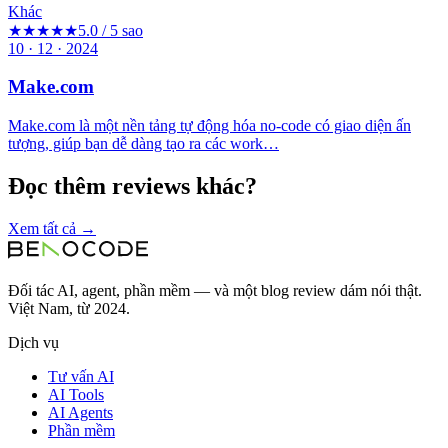
Khác
★★★★★
5.0 / 5 sao
10 · 12 · 2024
Make.com
Make.com là một nền tảng tự động hóa no-code có giao diện ấn
tượng, giúp bạn dễ dàng tạo ra các work…
Đọc thêm reviews khác?
Xem tất cả →
Đối tác AI, agent, phần mềm — và một blog review dám nói thật.
Việt Nam, từ 2024.
Dịch vụ
Tư vấn AI
AI Tools
AI Agents
Phần mềm