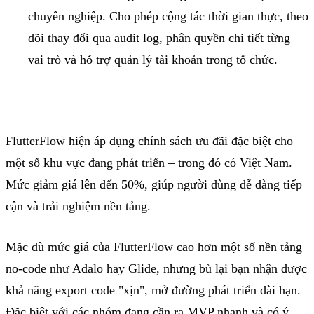
chuyên
nghiệp
. Cho
phép
cộng
tác
thời
gian
thực
,
theo
dõi
thay
đổi
qua audit log,
phân
quyền
chi
tiết
từng
vai
trò
và
hỗ
trợ
quản
lý
tài
khoản
trong
tổ
chức
.
FlutterFlow
hiện
áp
dụng
chính
sách
ưu
đãi
đặc
biệt
cho
một
số
khu
vực
đang
phát
triển
–
trong
đó
có
Việt Nam.
Mức
giảm
giá
lên
đến
50%,
giúp
người
dùng
dễ
dàng
tiếp
cận
và
trải
nghiệm
nền
tảng
.
Mặc
dù
mức
giá
của
FlutterFlow
cao
hơn
một
số
nền
tảng
no-code
như
Adalo
hay Glide,
nhưng
bù
lại
bạn
nhận
được
khả
năng
export code "
xịn
",
mở
đường
phát
triển
dài
hạn
.
Đặc
biệt
với
các
nhóm
đang
cần
ra
MVP
nhanh
và
có
ý