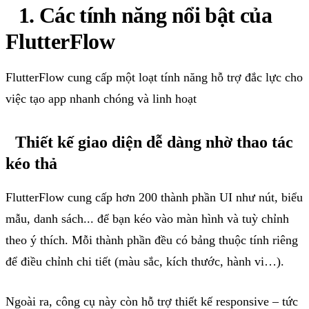
1.
Các
tính
năng
nổi
bật
của
FlutterFlow
FlutterFlow
cung
cấp
một
loạt
tính
năng
hỗ
trợ
đắc
lực
cho
việc
tạo
app
nhanh
chóng
và
linh
hoạt
Thiết
kế
giao
diện
dễ
dàng
nhờ
thao
tác
kéo
thả
FlutterFlow
cung
cấp
hơn
200
thành
phần
UI
như
nút
,
biểu
mẫu
,
danh
sách
...
để
bạn
kéo
vào
màn
hình
và
tuỳ
chỉnh
theo
ý
thích
.
Mỗi
thành
phần
đều
có
bảng
thuộc
tính
riêng
để
điều
chỉnh
chi
tiết
(
màu
sắc
,
kích
thước
,
hành
vi…).
Ngoài
ra
,
công
cụ
này
còn
hỗ
trợ
thiết
kế
responsive –
tức