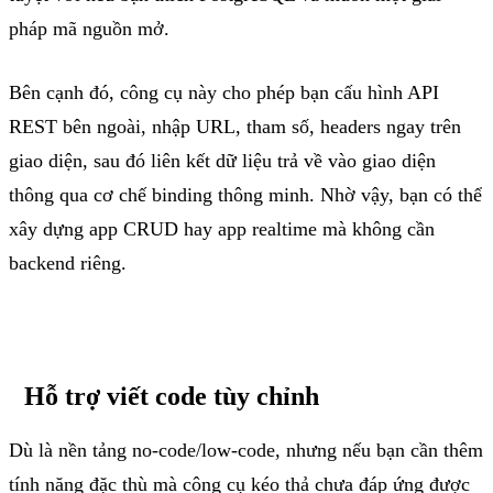
pháp
mã
nguồn
mở
.
Bên
cạnh
đó
,
công
cụ
này
cho
phép
bạn
cấu
hình
API
REST
bên
ngoài
,
nhập
URL,
tham
số
, headers
ngay
trên
giao
diện
,
sau
đó
liên
kết
dữ
liệu
trả
về
vào
giao
diện
thông
qua
cơ
chế
binding
thông
minh
.
Nhờ
vậy
,
bạn
có
thể
xây
dựng
app CRUD hay app
realtime
mà
không
cần
backend
riêng
.
Hỗ
trợ
viết
code
tùy
chỉnh
Dù
là
nền
tảng
no-code/low-code,
nhưng
nếu
bạn
cần
thêm
tính
năng
đặc
thù
mà
công
cụ
kéo
thả
chưa
đáp
ứng
được