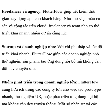
Freelancer
và
agency
:
FlutterFlow
giúp
tiết
kiệm
thời
gian
xây
dựng
app
cho
khách
hàng
.
Nhờ
thư
viện
mẫu
có
sẵn
và
cộng
tác
trên
cloud, freelancer
và
team
nhỏ
có
thể
triển
khai
nhanh
nhiều
dự
án
cùng
lúc
.
Startup
và
doanh
nghiệp
nhỏ
:
Với
chi
phí
thấp
và
tốc
độ
triển
khai
nhanh
,
FlutterFlow
giúp
các
doanh
nghiệp
nhỏ
thử
nghiệm
sản
phẩm
,
tạo
ứng
dụng
nội
bộ
mà
không
cần
đội
dev
chuyên
sâu
.
Nhóm
phát
triển
trong
doanh
nghiệp
lớn
:
FlutterFlow
cũng
hữu
ích
trong
các
công
ty
lớn
cho
việc
tạo
prototype
nhanh
,
thử
nghiệm
UX,
hoặc
phát
triển
ứng
dụng
nội
bộ
mà
không
cần
dev
truyền
thống
.
Một
số
nhân
sự
tại
các