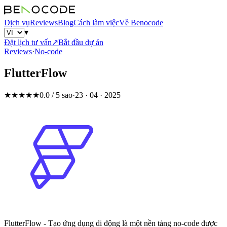
Dịch vụ
Reviews
Blog
Cách làm việc
Về Benocode
▾
Đặt lịch tư vấn
↗
Bắt đầu dự án
Reviews
·
No-code
FlutterFlow
★★★★★
0.0 / 5 sao
·
23 · 04 · 2025
FlutterFlow - Tạo ứng dụng di động là một nền tảng no-code được