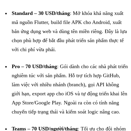
Standard – 30 USD/
tháng
:
Mở
khóa
khả
năng
xuất
mã
nguồn
Flutter, build file APK
cho
Android,
xuất
bản
ứng
dụng
web
và
dùng
tên
miền
riêng
.
Đây
là
lựa
chọn
phù
hợp
để
bắt
đầu
phát
triển
sản
phẩm
thực
tế
với
chi
phí
vừa
phải
.
Pro – 70 USD/
tháng
:
Gói
dành
cho
các
nhà
phát
triển
nghiêm
túc
với
sản
phẩm
.
Hỗ
trợ
tích
hợp
GitHub,
làm
việc
với
nhiều
nhánh
(branch),
gọi
API
không
giới
hạn
, export app
cho
iOS
và
tự
động
triển
khai
lên
App Store/Google Play.
Ngoài
ra
còn
có
tính
năng
chuyển
tiếp
trạng
thái
và
kiểm
soát
logic
nâng
cao
.
Teams – 70 USD/
người
/
tháng
:
Tối
ưu
cho
đội
nhóm