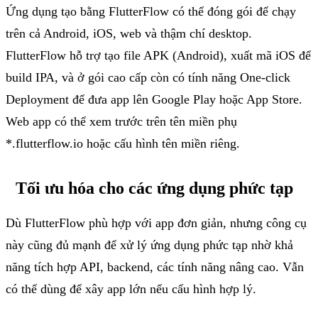
Ứng
dụng
tạo
bằng
FlutterFlow
có
thể
đóng
gói
để
chạy
trên
cả
Android, iOS, web
và
thậm
chí
desktop.
FlutterFlow
hỗ
trợ
tạo
file APK (Android),
xuất
mã
iOS
để
build IPA,
và
ở
gói
cao
cấp
còn
có
tính
năng
One-click
Deployment
để
đưa
app
lên
Google Play
hoặc
App Store.
Web app
có
thể
xem
trước
trên
tên
miền
phụ
*.flutterflow.io
hoặc
cấu
hình
tên
miền
riêng
.
Tối
ưu
hóa
cho
các
ứng
dụng
phức
tạp
Dù
FlutterFlow
phù
hợp
với
app
đơn
giản
,
nhưng
công
cụ
này
cũng
đủ
mạnh
để
xử
lý
ứng
dụng
phức
tạp
nhờ
khả
năng
tích
hợp
API, backend,
các
tính
năng
nâng
cao
.
Vẫn
có
thể
dùng
để
xây
app
lớn
nếu
cấu
hình
hợp
lý
.