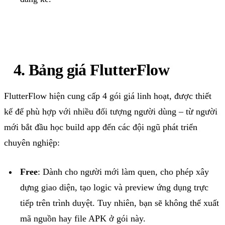
4.
Bảng
giá
FlutterFlow
FlutterFlow
hiện
cung
cấp
4
gói
giá
linh
hoạt
,
được
thiết
kế
để
phù
hợp
với
nhiều
đối
tượng
người
dùng
–
từ
người
mới
bắt
đầu
học
build app
đến
các
đội
ngũ
phát
triển
chuyên
nghiệp
:
Free
:
Dành
cho
người
mới
làm
quen
,
cho
phép
xây
dựng
giao
diện
,
tạo
logic
và
preview
ứng
dụng
trực
tiếp
trên
trình
duyệt
. Tuy
nhiên
,
bạn
sẽ
không
thể
xuất
mã
nguồn
hay file APK ở
gói
này
.