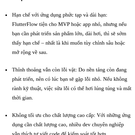
Hạn
chế
với
ứng
dụng
phức
tạp
và
dài
hạn
:
FlutterFlow
tiện
cho
MVP
hoặc
app
nhỏ
,
nhưng
nếu
bạn
cần
phát
triển
sản
phẩm
lớn
,
dài
hơi
,
thì
sẽ
sớm
thấy
hạn
chế
–
nhất
là
khi
muốn
tùy
chỉnh
sâu
hoặc
mở
rộng
về
sau
.
Thỉnh
thoảng
vẫn
còn
lỗi
vặt
: Do
nền
tảng
còn
đang
phát
triển
,
nên
có
lúc
bạn
sẽ
gặp
lỗi
nhỏ
.
Nếu
không
rành
kỹ
thuật
,
việc
sửa
lỗi
có
thể
hơi
lúng
túng
và
mất
thời
gian
.
Không
tối
ưu
cho
chất
lượng
cao
cấp
:
Với
những
ứng
dụng
cần
chất
lượng
cao
,
nhiều
dev
chuyên
nghiệp
vẫn
thích
tự
viết
code
để
kiểm
soát
tốt
hơn
.