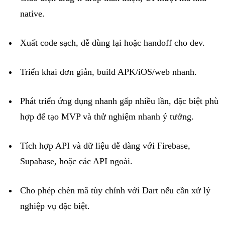
native.
Xuất
code
sạch
,
dễ
dùng
lại
hoặc
handoff
cho
dev.
Triển
khai
đơn
giản
, build APK/iOS/web
nhanh
.
Phát
triển
ứng
dụng
nhanh
gấp
nhiều
lần
,
đặc
biệt
phù
hợp
để
tạo
MVP
và
thử
nghiệm
nhanh
ý
tưởng
.
Tích
hợp
API
và
dữ
liệu
dễ
dàng
với
Firebase,
Supabase
,
hoặc
các
API
ngoài
.
Cho
phép
chèn
mã
tùy
chỉnh
với
Dart
nếu
cần
xử
lý
nghiệp
vụ
đặc
biệt
.