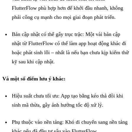
FlutterFlow
phù
hợp
hơn
để
khởi
đầu
nhanh
,
không
phải
công
cụ
mạnh
cho
mọi
giai
đoạn
phát
triển
.
Bản
cập
nhật
có
thể
gây
trục
trặc
:
Một
vài
bản
cập
nhật
từ
FlutterFlow
có
thể
làm
app
hoạt
động
khác
đi
hoặc
phát
sinh
lỗi
–
nhất
là
nếu
bạn
chưa
kịp
kiểm
thử
kỹ
sau
khi
cập
nhật
.
Và
một
số
điểm
lưu
ý
khác
:
Hiệu
suất
chưa
tối
ưu
:
App
tạo
bằng
kéo
thả
đôi
khi
sinh
mã
thừa
,
gây
ảnh
hưởng
tốc
độ
xử
lý
.
Phụ
thuộc
vào
nền
tảng
:
Khó di
chuyển
sang
nền
tảng
khác
nếu
đã
đầu
tư
sâu
vào
FlutterFlow
.