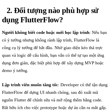
2.
Đối
tượng
nào
phù
hợp
sử
dụng
FlutterFlow
?
Người
không
biết
code
hoặc
mới
học
lập
trình
:
Nếu
bạn
có
ý
tưởng
nhưng
không
rành
lập
trình
,
FlutterFlow
là
công
cụ
lý
tưởng
để
bắt
đầu
.
Nhờ
giao
diện
kéo
thả
trực
quan
và
logic
dễ
cấu
hình
,
bạn
vẫn
có
thể
tự
tạo
một
ứng
dụng
đơn
giản
,
đặc
biệt
phù
hợp
để
xây
dựng
MVP
hoặc
demo ý
tưởng
.
Lập
trình
viên
muốn
tăng
tốc
: Developer
có
thể
tận
dụng
FlutterFlow
để
dựng
UI
nhanh
chóng
,
sau
đó
xuất
mã
nguồn
Flutter
để
chỉnh
sửa
và
mở
rộng
thêm
bằng
code.
Rất
hữu
ích
cho
việc
prototype
hoặc
dự
án
cần
ra
mắt
gấp
.