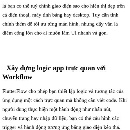
là
bạn
có
thể
tuỳ
chỉnh
giao
diện
sao
cho
hiển
thị
đẹp
trên
cả
điện
thoại
,
máy
tính
bảng
hay desktop. Tuy
cần
tinh
chỉnh
thêm
để
tối
ưu
từng
màn
hình
,
nhưng
đây
vẫn
là
điểm
cộng
lớn
cho
ai
muốn
làm
UI
nhanh
và
gọn
.
Xây
dựng
logic app
trực
quan
với
Workflow
FlutterFlow
cho
phép
bạn
thiết
lập
logic
và
tương
tác
của
ứng
dụng
một
cách
trực
quan
mà
không
cần
viết
code. Khi
người
dùng
thực
hiện
một
hành
động
như
nhấn
nút
,
chuyển
trang
hay
nhập
dữ
liệu
,
bạn
có
thể
cấu
hình
các
trigger
và
hành
động
tương
ứng
bằng
giao
diện
kéo
thả
.