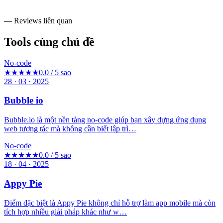
— Reviews liên quan
Tools cùng chủ đề
No-code
★★★★★
0.0 / 5 sao
28 · 03 · 2025
Bubble io
Bubble.io là một nền tảng no-code giúp bạn xây dựng ứng dụng
web tương tác mà không cần biết lập trì…
No-code
★★★★★
0.0 / 5 sao
18 · 04 · 2025
Appy Pie
Điểm đặc biệt là Appy Pie không chỉ hỗ trợ làm app mobile mà còn
tích hợp nhiều giải pháp khác như w…