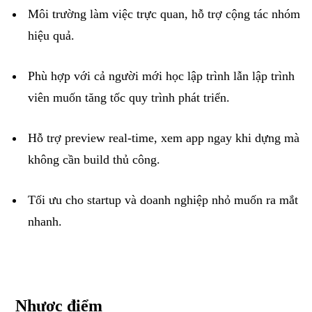
Môi
trường
làm
việc
trực
quan
,
hỗ
trợ
cộng
tác
nhóm
hiệu
quả
.
Phù
hợp
với
cả
người
mới
học
lập
trình
lẫn
lập
trình
viên
muốn
tăng
tốc
quy
trình
phát
triển
.
Hỗ
trợ
preview real-time,
xem
app
ngay
khi
dựng
mà
không
cần
build
thủ
công
.
Tối
ưu
cho
startup
và
doanh
nghiệp
nhỏ
muốn
ra
mắt
nhanh
.
Nhược
điểm