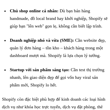
Chủ
shop
online
cá nhân
:
Dù b
ạn bán hàng
handmade
, đồ
local
brand
hay khởi nghiệp
,
Shopify
sẽ
giúp bạn "lên
web
" gọn lẹ, không cần biết lập trình.
Doanh nghiệp nhỏ và vừa (SME)
:
Cần
website
đẹp,
quản lý đơn hàng – tồn kho – khách hàng trong một
dashboard
mượt mà
.
Shopify
là
lựa chọn lý tưởng.
Startup
với sản phẩm sáng tạo
:
Cần
test
thị trường
nhanh, lên giao diện đẹp để gọi vốn hay
viral
sản
phẩm mới
,
Shopify
l
o hết.
Shopify
còn đặc biệt phù hợp để kinh doanh các loại hình
dịch vụ như khóa học trực tuyến, dịch vụ đặt phòng, thẻ