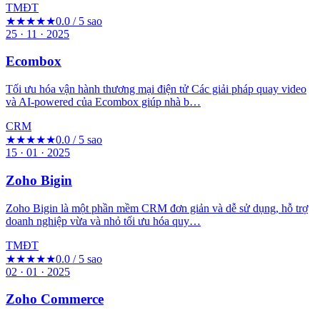
TMĐT
★★★★★
0.0 / 5 sao
25 · 11 · 2025
Ecombox
Tối ưu hóa vận hành thương mại điện tử Các giải pháp quay video
và AI-powered của Ecombox giúp nhà b…
CRM
★★★★★
0.0 / 5 sao
15 · 01 · 2025
Zoho Bigin
Zoho Bigin là một phần mềm CRM đơn giản và dễ sử dụng, hỗ trợ
doanh nghiệp vừa và nhỏ tối ưu hóa quy…
TMĐT
★★★★★
0.0 / 5 sao
02 · 01 · 2025
Zoho Commerce