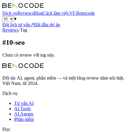
Dịch vụ
Reviews
Blog
Cách làm việc
Về Benocode
▾
Đặt lịch tư vấn
↗
Bắt đầu dự án
Reviews
·
Tag
#
10-seo
Chưa có review với tag này.
Đối tác AI, agent, phần mềm — và một blog review dám nói thật.
Việt Nam, từ 2024.
Dịch vụ
Tư vấn AI
AI Tools
AI Agents
Phần mềm
Đọc