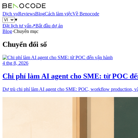
Dịch vụ
Reviews
Blog
Cách làm việc
Về Benocode
▾
Đặt lịch tư vấn
↗
Bắt đầu dự án
Blog
·
Chuyên mục
Chuyển đổi số
4 thg 8, 2026
Chi phí làm AI agent cho SME: từ POC đế
Dự trù chi phí làm AI agent cho SME: POC, workflow production, vận