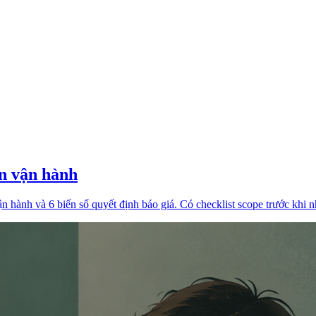
n vận hành
 hành và 6 biến số quyết định báo giá. Có checklist scope trước khi