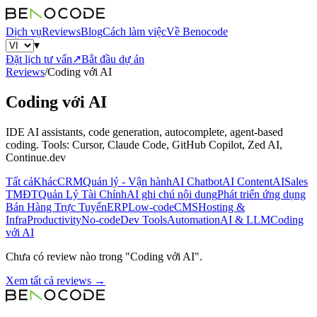
Dịch vụ
Reviews
Blog
Cách làm việc
Về Benocode
▾
Đặt lịch tư vấn
↗
Bắt đầu dự án
Reviews
/
Coding với AI
Coding với AI
IDE AI assistants, code generation, autocomplete, agent-based
coding. Tools: Cursor, Claude Code, GitHub Copilot, Zed AI,
Continue.dev
Tất cả
Khác
CRM
Quản lý - Vận hành
AI Chatbot
AI Content
AI
Sales
TMĐT
Quản Lý Tài Chính
AI ghi chú nội dung
Phát triển ứng dụng
Bán Hàng Trực Tuyến
ERP
Low-code
CMS
Hosting &
Infra
Productivity
No-code
Dev Tools
Automation
AI & LLM
Coding
với AI
Chưa có review nào trong "Coding với AI".
Xem tất cả reviews →